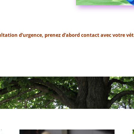
ltation d’urgence, prenez d’abord contact
avec votre vét
s, Redon, Auray, Pontchateau, Challans, Pornichet, Pornic, La Roche sur Yon, Cholet, Paimpont, Ren