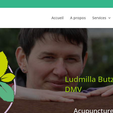
Accueil
A propos
Services
Ludmilla But
DMV
Acupuncture