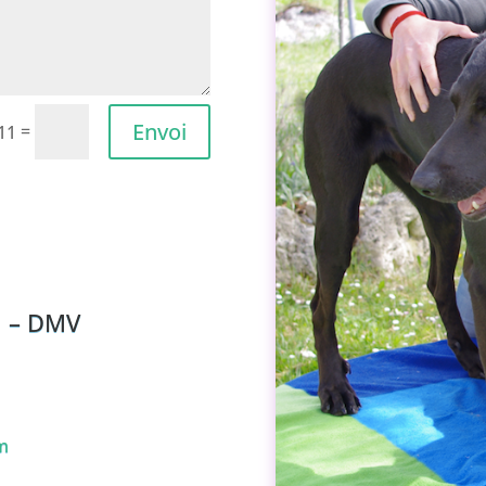
Envoi
=
 11
h – DMV
6
m